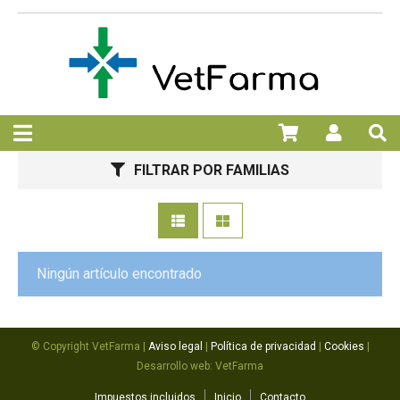
FILTRAR POR FAMILIAS
Ningún artículo encontrado
© Copyright VetFarma |
Aviso legal
|
Política de privacidad
|
Cookies
|
Desarrollo web: VetFarma
Impuestos incluidos
Inicio
Contacto