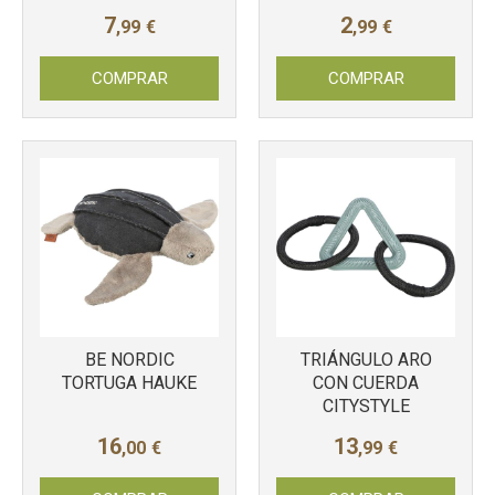
7
2
,99
€
,99
€
COMPRAR
COMPRAR
BE NORDIC
TRIÁNGULO ARO
TORTUGA HAUKE
CON CUERDA
Más info
Más info
CITYSTYLE
16
13
,00
€
,99
€