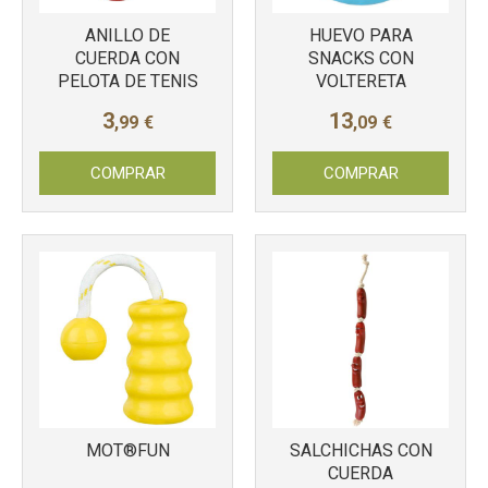
ANILLO DE
HUEVO PARA
CUERDA CON
SNACKS CON
Más info
Más info
PELOTA DE TENIS
VOLTERETA
3
13
,99
€
,09
€
COMPRAR
COMPRAR
MOT®FUN
SALCHICHAS CON
CUERDA
Más info
Más info