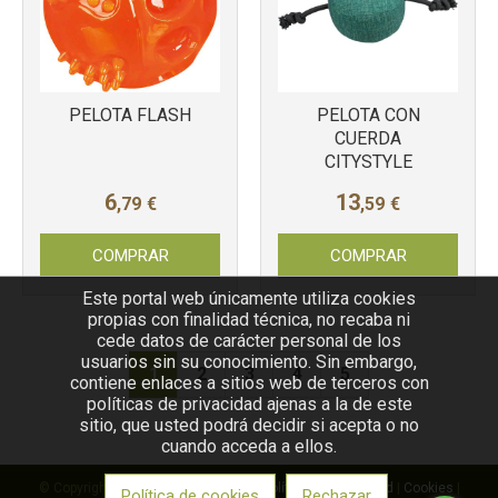
PELOTA FLASH
PELOTA CON
CUERDA
CITYSTYLE
6
13
,79
€
,59
€
COMPRAR
COMPRAR
Este portal web únicamente utiliza cookies
propias con finalidad técnica, no recaba ni
cede datos de carácter personal de los
usuarios sin su conocimiento. Sin embargo,
1
2
3
4
5
contiene enlaces a sitios web de terceros con
políticas de privacidad ajenas a la de este
sitio, que usted podrá decidir si acepta o no
cuando acceda a ellos.
© Copyright VetFarma |
Aviso legal
|
Política de privacidad
|
Cookies
|
Política de cookies
Rechazar