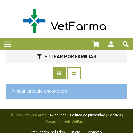
FILTRAR POR FAMILIAS
Ningún artículo encontrado
© Copyright VetFarma |
Aviso legal
|
Política de privacidad
|
Cookies
|
Desarrollo web: VetFarma
Impuestos incluidos
Inicio
Contacto