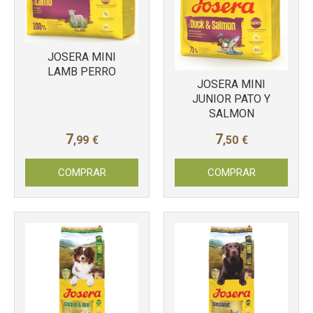
JOSERA MINI
LAMB PERRO
JOSERA MINI
JUNIOR PATO Y
Más info
Más info
SALMON
7
7
,99
€
,50
€
COMPRAR
COMPRAR