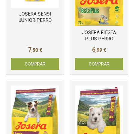
JOSERA SENSI
JUNIOR PERRO
JOSERA FIESTA
PLUS PERRO
7
6
,50
€
,99
€
COMPRAR
COMPRAR
Más info
Más info