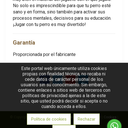
No solo es imprescindible para que tu perro esté
sano y en forma, sino también para activar sus
procesos mentales, decisivos para su educación.
¡Jugar con tu perro es muy divertido!
Garantía
Proporcionada por el fabricante
Este portal web únicamente utiliza cookies
propias con finalidad técnica, no recaba ni
cede datos de carácter personal de los
usuarios sin su conocimiento. Sin embargo,
contiene enlaces a sitios web de terceros con
políticas de privacidad ajenas a la de este
sitio, que usted podrá decidir si acepta o no
cuando acceda a ellos.
© Copyright VetFarma |
Aviso legal
|
Política de privacidad
|
Cookies
|
Política de cookies
Rechazar
Desarrollo web: VetFarma